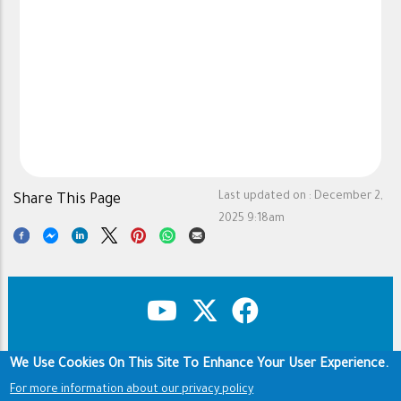
Last updated on :
December 2,
Share This Page
2025 9:18am
We Use Cookies On This Site To Enhance Your User Experience.
Copyright & Disclaimer
Privacy Policy
Footer
Terms of use
For more information about our privacy policy