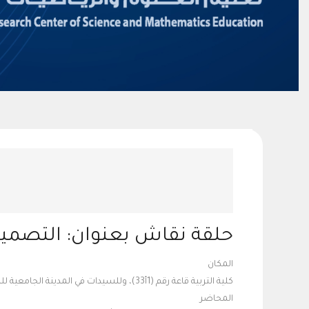
حلقة نقاش بعنوان: التصميم
المكان
كلية التربية قاعة رقم (1أ33)، وللسيدات في المدينة الجامعية للطالبات -كلية التربية مبنى رقم (2) معمل (72) الدور الأول.
المحاضر