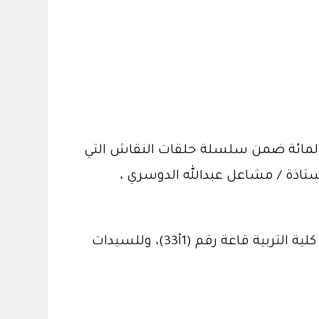
د المائة ضمن سلسلة حلقات النقاش التي
ستاذة / مشاعل عبدالله الدوسري ،
وذلك يوم الاثنين 06/02/1440هـ الموافق 15/10/2018م . في تمام الساعة الثانية عشر والنصف في كلية التربية قاعة رقم (1أ33)، وللسيدات