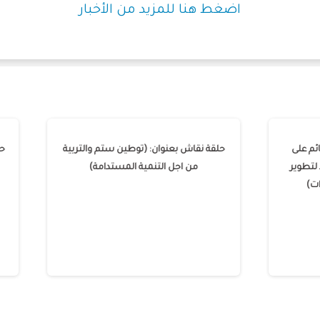
اضغط هنا للمزيد من الأخبار
قاش بعنوان: (البحث القائم على
حلقة نقاش بعنوان: (توطين ستم و
م: نموذج إرشادي صاعد لتطوير
من اجل التنمية المستدامة)
ظريات وتصميم الابتكارات)