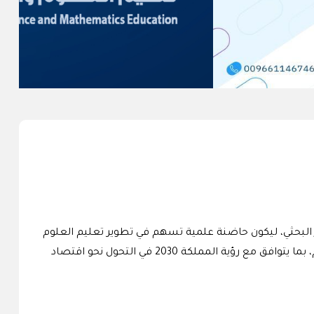
ز البحثي، ليكون حاضنة علمية تسهم في تطوير تعليم العلوم
والرياضيات عبر دعم البحوث النوعية، وبناء شراكات محلية ودولية، وتوظيف نتائج البحث في تطوير المناهج وطرق التدريس والتقويم، بما يتوافق مع رؤية المملكة 2030 في التحول نحو اقتصاد