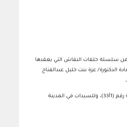
 ضمن سلسلة حلقات النقاش التي يعقدها
 الدكتورة/ عزة بنت خليل عبدالفتاح
.
وذلك يوم الاثنين الموافق 22/4/1437هـ. في تمام الساعة الثانية عشر والنصف في كلية التربية قاعة رقم (1أ33)، وللسيدات في المدينة