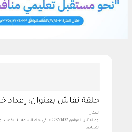
حلقة نقاش بعنوان: إعداد 
المكان
يوم الاثنين الموافق 22/7/1437هـ. في تمام الساعة الثانية عشر والنصف في كلية التربية قاعة رقم (1أ33)، وللسيدات في المدينة الجامعية للطالبات -كلية التربية مبنى رقم (2) معمل (72) الدور الأول.
المحاضر