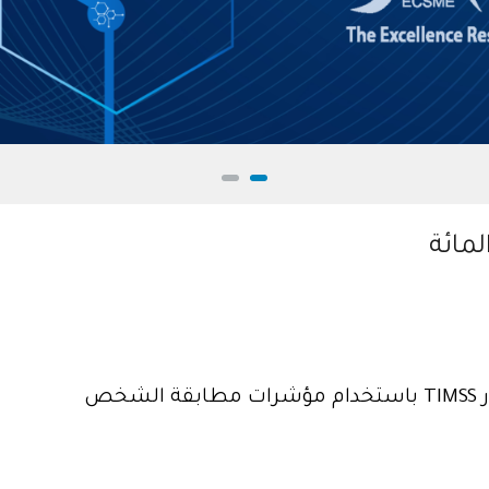
لمائة
خص