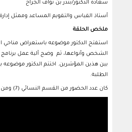
سعادة الدكتور/بندر بن نواف الجراح
أستاذ القياس والتقويم المساعد وممثل إدارة 
ملخص الحلقة
استفتح الدكتور موضوعه باستعراض مناحي ال
الطلبة.
كان عدد الحضور من القسم النسائي (7) ومن القسم الرجالي ( 12 ) مابين أعضاء هيئة التدريس وباحثين وطلاب الدراسات العليا.