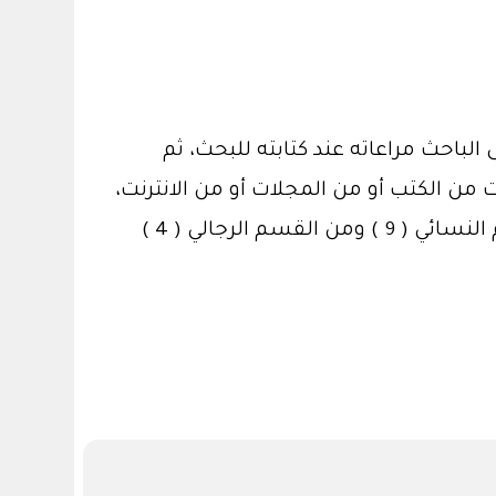
لمي تبعاً لطريقة جمعية علم النفس الأمريكية APA، وما يجب على الباحث مراعاته عند كتابته للبحث، ثم
من الكتب أو من المجلات أو من الانترنت،
وأخيراً اختتمت الدكتورة حلقتها ببعض القوانين الرئيسة عند كتابة البحث. وكان عدد الحضور من القسم النسائي ( 9 ) ومن القسم الرجالي ( 4 )